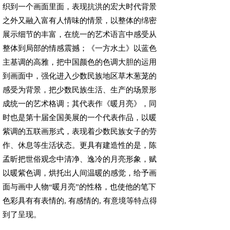
织到一个画面里面，表现抗洪的宏大时代背景
之外又融入富有人情味的情景，以整体的绵密
展示细节的丰富，在统一的艺术语言中感受从
整体到局部的情感震撼；《一方水土》以蓝色
主基调的高雅，把中国颜色的色调大胆的运用
到画面中，强化进入少数民族地区草木葱茏的
感受为背景，把少数民族生活、生产的场景形
成统一的艺术格调；其代表作《暖月亮》，同
时也是第十届全国美展的一个代表作品，以暖
紫调的五联画形式，表现着少数民族女子的劳
作、休息等生活状态。更具有建造性的是，陈
孟昕把世俗观念中清净、逸冷的月亮形象，赋
以暖紫色调，烘托出人间温暖的感觉，给予画
面与画中人物“暖月亮”的性格，也使他的笔下
色彩具有有表情的, 有感情的, 有意境等特点得
到了呈现。