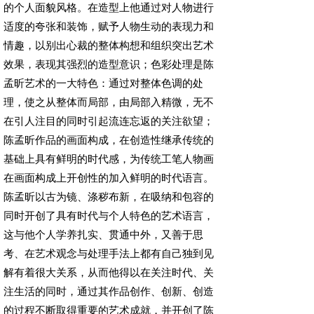
的个人面貌风格。在造型上他通过对人物进行
适度的夸张和装饰，赋予人物生动的表现力和
情趣，以别出心裁的整体构想和组织突出艺术
效果，表现其强烈的造型意识；色彩处理是陈
孟昕艺术的一大特色：通过对整体色调的处
理，使之从整体而局部，由局部入精微，无不
在引人注目的同时引起流连忘返的关注欲望；
陈孟昕作品的画面构成，在创造性继承传统的
基础上具有鲜明的时代感，为传统工笔人物画
在画面构成上开创性的加入鲜明的时代语言。
陈孟昕以古为镜、涤秽布新，在吸纳和包容的
同时开创了具有时代与个人特色的艺术语言，
这与他个人学养扎实、贯通中外，又善于思
考、在艺术观念与处理手法上都有自己独到见
解有着很大关系，从而他得以在关注时代、关
注生活的同时，通过其作品创作、创新、创造
的过程不断取得重要的艺术成就，并开创了陈