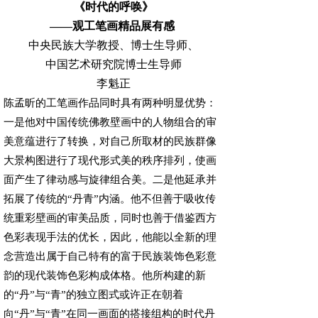
《时代的呼唤》
——观工笔画精品展有感
中央民族大学教授、博士生导师、
中国艺术研究院博士生导师
李魁正
陈孟昕的工笔画作品同时具有两种明显优势：
一是他对中国传统佛教壁画中的人物组合的审
美意蕴进行了转换，对自己所取材的民族群像
大景构图进行了现代形式美的秩序排列，使画
面产生了律动感与旋律组合美。二是他延承并
拓展了传统的“丹青”内涵。他不但善于吸收传
统重彩壁画的审美品质，同时也善于借鉴西方
色彩表现手法的优长，因此，他能以全新的理
念营造出属于自己特有的富于民族装饰色彩意
韵的现代装饰色彩构成体格。他所构建的新
的“丹”与“青”的独立图式或许正在朝着
向“丹”与“青”在同一画面的搭接组构的时代丹