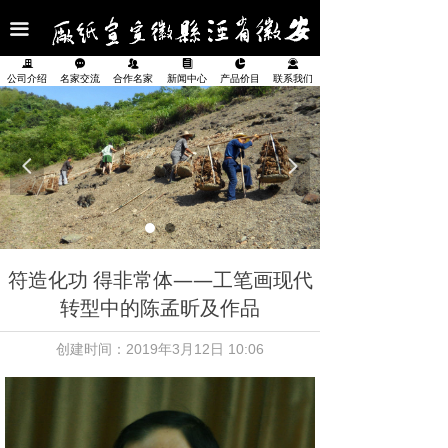
首页
끀
公司介绍
끉
끁
뀡
뀴
넗
끤
公司介绍
名家交流
合作名家
新闻中心
产品价目
联系我们
名家交流
合作名家
넳
넲
新闻中心
产品展示
符造化功 得非常体——工笔画现代
产品价目表
转型中的陈孟昕及作品
联系我们
创建时间：
2019年3月12日
10:06