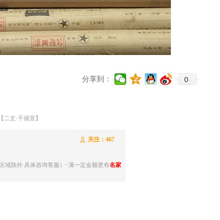
e:productSlideBind Error:未将对象引用设置到对象的实例。
0
分享到：
【二丈·千禧宣】
关注：
467
ꄑ
分区域除外 具体咨询客服）· 满一定金额更有
名家