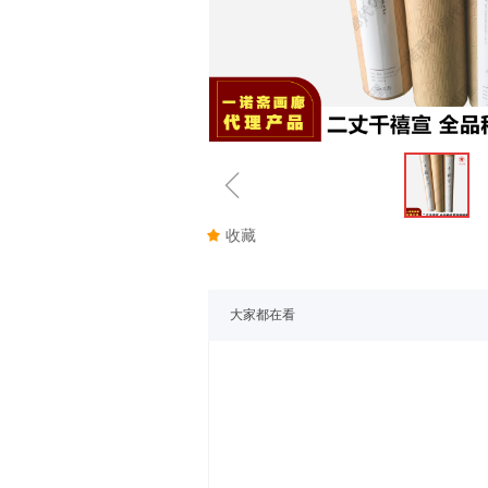
ꁆ
끄
收藏
大家都在看