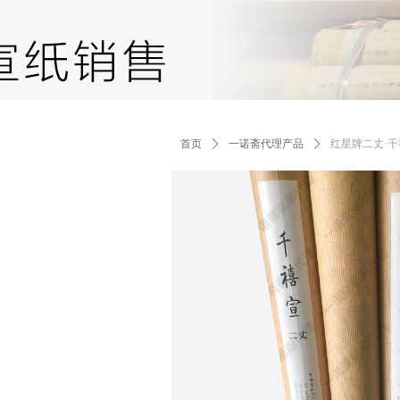
Control Render Error!ControlType:productSl
首页
ꄲ
一诺斋代理产品
ꄲ
红星牌二丈·千