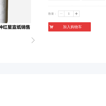
数量：
ꄷ
ꄸ
낙
加入购物车
ꁇ