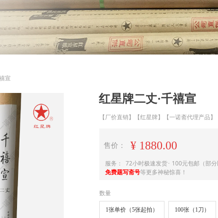
ideBind,StyleName:Style1,ColorName:Item0,Message:InitError, ControlTyp
禧宣
红星牌二丈·千禧宣
【厂价直销】【红星牌】【一诺斋代理产品】
¥
1880.00
售价：
服务： 72小时极速发货･ 100元包邮（部
免费题写斋号
等更多神秘惊喜
！
数量
1张单价（5张起拍）
100张（1刀）