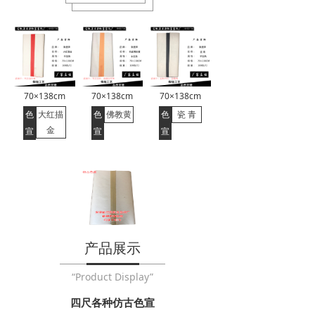
70×138cm
70×138cm
70×138cm
色
大红描
色
佛教黄
色
瓷 青
金
宣
宣
宣
产品展示
“Product Display”
四尺各种仿古色宣