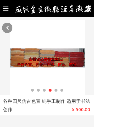
首页
끀
公司介绍
낒
名家交流
合作名家
新闻中心
产品展示
产品价目表
联系我们
各种四尺仿古色宣 纯手工制作 适用于书法
创作
¥
500.00