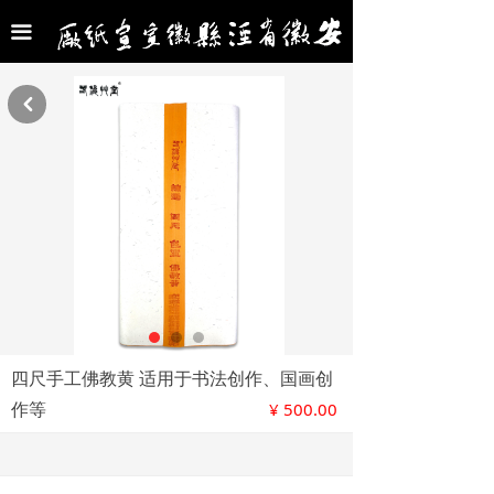
首页
끀
公司介绍
낒
名家交流
合作名家
新闻中心
产品展示
产品价目表
联系我们
四尺手工佛教黄 适用于书法创作、国画创
作等
¥
500.00