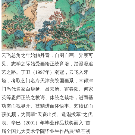
云飞总角之年始触丹青，自图自画、异禀可
见。志学之际始受画绘正统育培，踏漫漫追
艺之路。丁丑（1997年）弱冠，云飞入牙
塔，考取艺门名府天津美院国画系，幸得津
门当代名家白庚延、吕云所、霍春阳、何家
英等恩师正统之教诲、体统之栽培，进而基
功夯而视界开、技精进而体悟丰、艺绩优而
获奖频，为同辈“天资出类、造诣拔萃"之代
表。辛巳（2001）年毕业作品获奖而入“首
届全国九大美术学院毕业生作品展"锋芒初