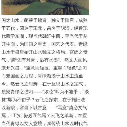
国之山水，萌芽于魏晋，独立于隋唐，成熟
于五代，闻达于宋元，昌名于明清，经近现
代西学东渐，现当代融汇中西，至当代于别
开生面，为国画之重支，国艺之代表。青绿
山水于盛唐始开山水独立之格局、宫廷之贵
气，谓“先有丹青，后有水墨"。然文人画风
来开兴盛，“重意而轻技、重墨而轻色"之习
而笼国画之后程，青绿渐淡于山水主流至
今。然云飞之思辨，在于反思山水之定式，
质疑青绿之惯习——“浓妆"即为不雅乎，“淡
抹"即为不俗乎？云飞之探索，在于施旧法
以新貌，容当下以古意——“写意"势必文气
焉，“工实"势必匠气焉？云飞之革新，在置
当代青绿以文人意境，赋传统山水以时代气