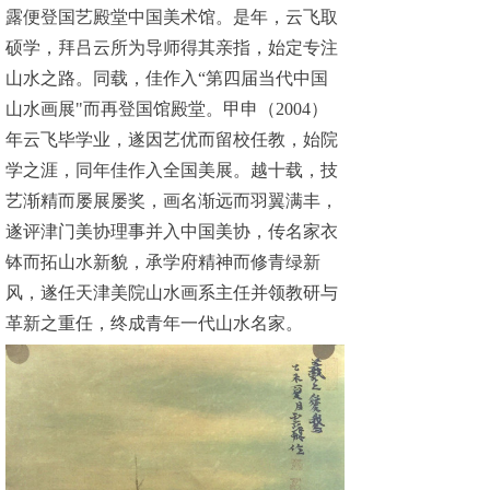
露便登国艺殿堂中国美术馆。是年，云飞取
硕学，拜吕云所为导师得其亲指，始定专注
山水之路。同载，佳作入“第四届当代中国
山水画展"而再登国馆殿堂。甲申（2004）
年云飞毕学业，遂因艺优而留校任教，始院
学之涯，同年佳作入全国美展。越十载，技
艺渐精而屡展屡奖，画名渐远而羽翼满丰，
遂评津门美协理事并入中国美协，传名家衣
钵而拓山水新貌，承学府精神而修青绿新
风，遂任天津美院山水画系主任并领教研与
革新之重任，终成青年一代山水名家。