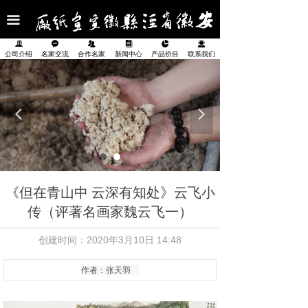
首页
끀
公司介绍
끉
끁
뀡
뀴
넗
끤
公司介绍
名家交流
合作名家
新闻中心
产品价目
联系我们
名家交流
合作名家
넳
넲
新闻中心
产品展示
《但在青山中 云深有知处》云飞小
产品价目表
传（评著名画家魏云飞一）
联系我们
创建时间：
2020年3月10日
14:48
作者：张天羽