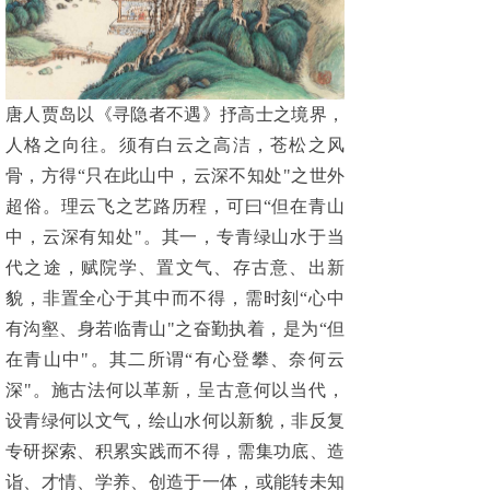
唐人贾岛以《寻隐者不遇》抒高士之境界，
人格之向往。须有白云之高洁，苍松之风
骨，方得“只在此山中，云深不知处"之世外
超俗。理云飞之艺路历程，可曰“但在青山
中，云深有知处"。其一，专青绿山水于当
代之途，赋院学、置文气、存古意、出新
貌，非置全心于其中而不得，需时刻“心中
有沟壑、身若临青山"之奋勤执着，是为“但
在青山中"。其二所谓“有心登攀、奈何云
深"。施古法何以革新，呈古意何以当代，
设青绿何以文气，绘山水何以新貌，非反复
专研探索、积累实践而不得，需集功底、造
诣、才情、学养、创造于一体，或能转未知