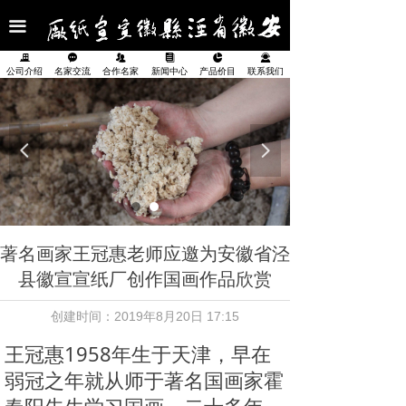
首页
끀
公司介绍
끉
끁
뀡
뀴
넗
끤
公司介绍
名家交流
合作名家
新闻中心
产品价目
联系我们
名家交流
合作名家
넳
넲
新闻中心
产品展示
著名画家王冠惠老师应邀为安徽省泾
产品价目表
县徽宣宣纸厂创作国画作品欣赏
联系我们
创建时间：
2019年8月20日
17:15
王冠惠1958年生于天津，早在
弱冠之年就从师于著名国画家霍