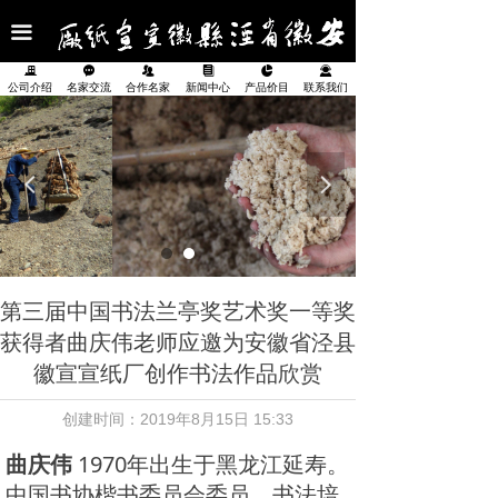
首页
끀
公司介绍
끉
끁
뀡
뀴
넗
끤
公司介绍
名家交流
合作名家
新闻中心
产品价目
联系我们
名家交流
合作名家
넳
넲
新闻中心
产品展示
第三届中国书法兰亭奖艺术奖一等奖
产品价目表
获得者曲庆伟老师应邀为安徽省泾县
徽宣宣纸厂创作书法作品欣赏
联系我们
创建时间：
2019年8月15日
15:33
曲庆伟
1970年出生于黑龙江延寿。
中国书协楷书委员会委员，书法培