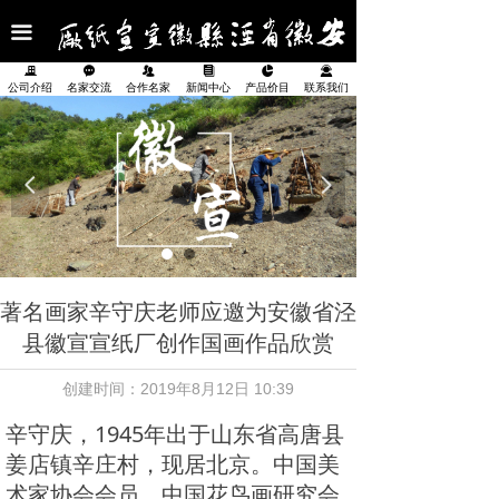
首页
끀
公司介绍
끉
끁
뀡
뀴
넗
끤
公司介绍
名家交流
合作名家
新闻中心
产品价目
联系我们
名家交流
合作名家
넳
넲
新闻中心
产品展示
著名画家辛守庆老师应邀为安徽省泾
产品价目表
县徽宣宣纸厂创作国画作品欣赏
联系我们
创建时间：
2019年8月12日
10:39
辛守庆，1945年出于山东省高唐县
姜店镇辛庄村，现居北京。中国美
术家协会会员、中国花鸟画研究会