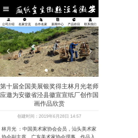
首页
끀
公司介绍
끉
끁
뀡
뀴
넗
끤
公司介绍
名家交流
合作名家
新闻中心
产品价目
联系我们
名家交流
合作名家
넳
넲
新闻中心
产品展示
第十届全国美展银奖得主林月光老师
产品价目表
应邀为安徽省泾县徽宣宣纸厂创作国
画作品欣赏
联系我们
创建时间：
2019年6月28日
14:57
林月光 ：中国美术家协会会员，汕头美术家
协会副主席，广东美术家协会理事，作品入