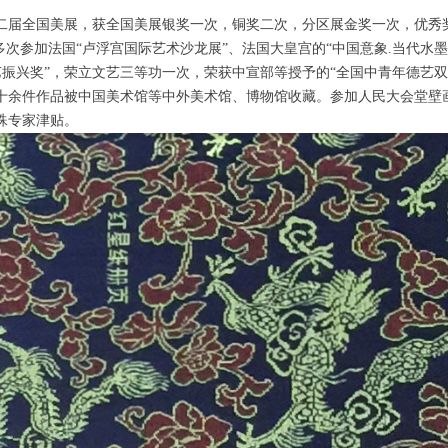
二届全国美展，获全国美展银奖一次，铜奖二次，分区展金奖一次，优秀
多次参加法国“卢浮宫国际艺术沙龙展”、法国大皇宫的“中国意象.当代水
文艺振兴奖”，荣立文艺三等功一次，荣获中宣部等授予的“全国中青年德艺
十余件作品被中国美术馆等中外美术馆、博物馆收藏。参加人民大会堂壁
殊专家津贴。