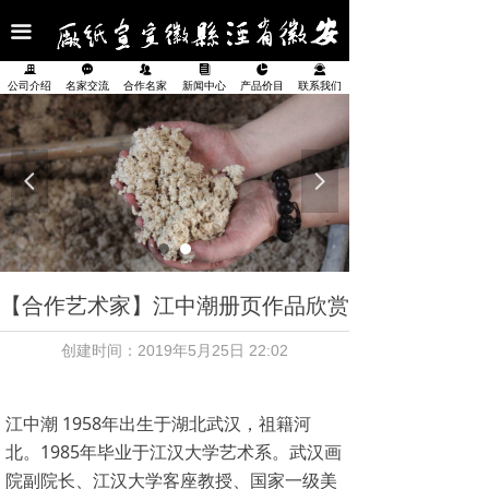
首页
끀
公司介绍
끉
끁
뀡
뀴
넗
끤
公司介绍
名家交流
合作名家
新闻中心
产品价目
联系我们
名家交流
合作名家
넳
넲
新闻中心
产品展示
【合作艺术家】江中潮册页作品欣赏
产品价目表
创建时间：
2019年5月25日
22:02
联系我们
江中潮 1958年出生于湖北武汉，祖籍河
北。1985年毕业于江汉大学艺术系。武汉画
院副院长、江汉大学客座教授、国家一级美