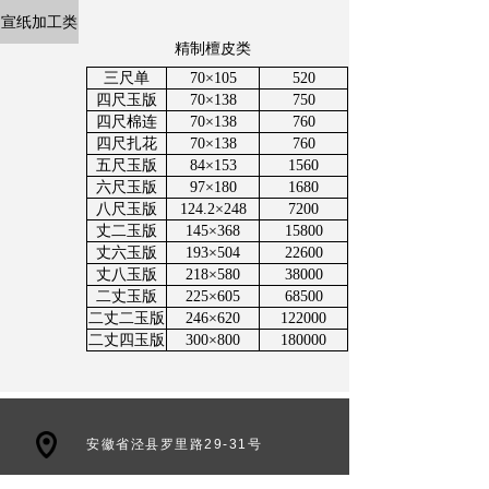
宣纸加工类
精制檀皮类
三尺单
70×105
520
四尺玉版
70×138
750
四尺棉连
70×138
760
四尺扎花
70×138
760
五尺玉版
84×153
1560
六尺玉版
97×180
1680
八尺玉版
124.2×248
7200
丈二玉版
145×368
15800
丈六玉版
193×504
22600
丈八玉版
218×580
38000
二丈玉版
225×605
68500
二丈二玉版
246×620
122000
二丈四玉版
300×800
180000
安徽省泾县罗里路29-31号