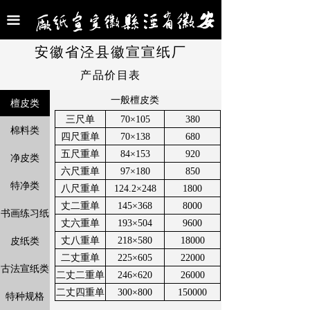
首页
끀
公司介绍
安徽省泾县徽宣宣纸厂
产品价目表
名家交流
一般檀皮类
檀皮类
合作名家
三尺单
70×105
380
棉料类
四尺重单
70×138
680
新闻中心
五尺重单
84×153
920
净皮类
产品展示
六尺重单
97×180
850
特净类
八尺重单
124.2×248
1800
产品价目表
丈二重单
145×368
8000
书画练习纸
丈六重单
193×504
9600
联系我们
皮纸类
丈八重单
218×580
18000
二丈重单
225×605
22000
古法宣纸类
二丈二重单
246×620
26000
二丈四重单
300×800
150000
特种规格