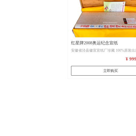
红星牌2008奥运纪念宣纸
安徽省泾县徽宣宣纸厂珍藏 100%原装出
牌2008奥运纪念宣纸
¥ 99
立即购买