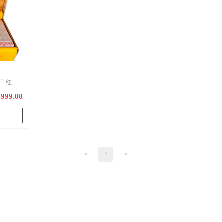
厂 红星
9999.00
<
1
>