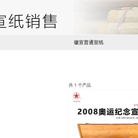
徽宣普通宣纸
共
1
个产品