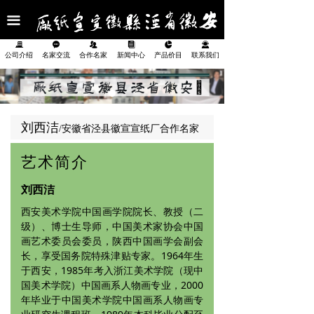
首页
끀
公司介绍
끉
끁
뀡
뀴
넗
끤
公司介绍
名家交流
合作名家
新闻中心
产品价目
联系我们
名家交流
合作名家
刘西洁
/安徽省泾县徽宣宣纸厂合作名家
新闻中心
艺术简介
产品展示
刘西洁
产品价目表
西安美术学院中国画学院院长、教授（二
级）、博士生导师，中国美术家协会中国
联系我们
画艺术委员会委员，陕西中国画学会副会
长，享受国务院特殊津贴专家。1964年生
于西安，1985年考入浙江美术学院（现中
国美术学院）中国画系人物画专业，2000
年毕业于中国美术学院中国画系人物画专