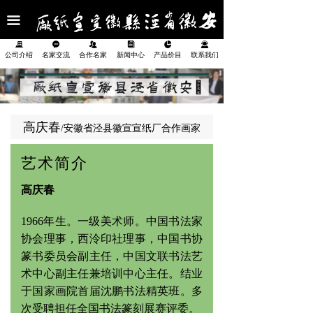
首页
끀
公司介绍
끉
끁
뀡
뀴
넗
끤
公司介绍
名家交流
合作名家
新闻中心
产品价目
联系我们
名家交流
合作名家
高庆春
/安徽省泾县徽宣宣纸厂合作画家
新闻中心
艺术简介
产品展示
高庆春
产品价目表
1966年生。一级美术师。中国书法家
联系我们
协会理事，西泠印社理事，中国书协
篆书委员会副主任，中国文联书法艺
术中心副主任兼培训中心主任。结业
于国家画院首届沈鹏书法精英班。多
次受聘担任全国书法篆刻展赛评委。