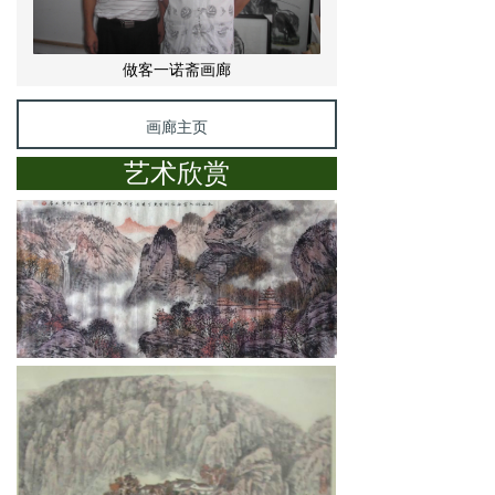
做客一诺斋画廊
画廊主页
艺术欣赏