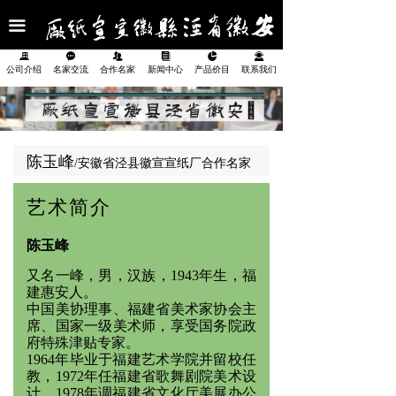
首页
끀
公司介绍
끉
끁
뀡
뀴
넗
끤
公司介绍
名家交流
合作名家
新闻中心
产品价目
联系我们
名家交流
合作名家
陈玉峰
/安徽省泾县徽宣宣纸厂合作名家
新闻中心
艺术简介
产品展示
陈玉峰
产品价目表
又名一峰，男，汉族，1943年生，福
建惠安人。
联系我们
中国美协理事、福建省美术家协会主
席、国家一级美术师，享受国务院政
府特殊津贴专家。
1964年毕业于福建艺术学院并留校任
教，1972年任福建省歌舞剧院美术设
计，1978年调福建省文化厅美展办公