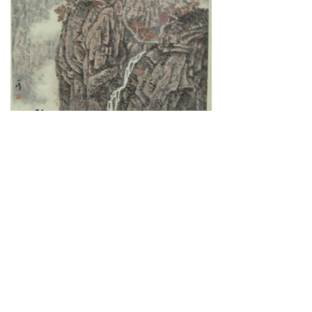
安徽省泾县罗里路29-31号
0563-5101456